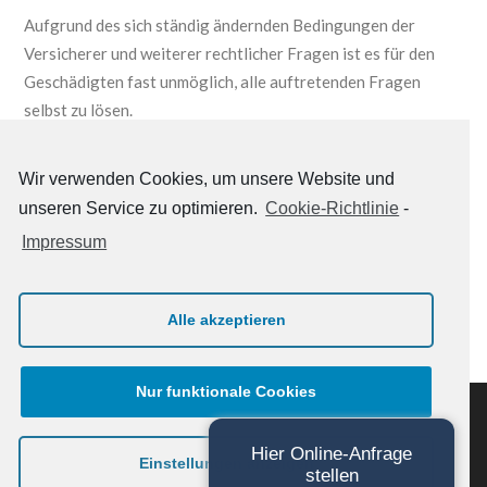
Aufgrund des sich ständig ändernden Bedingungen der
Versicherer und weiterer rechtlicher Fragen ist es für den
Geschädigten fast unmöglich, alle auftretenden Fragen
selbst zu lösen.
Unsere Kanzlei ist überörtlich, jedoch überwiegend in
Wir verwenden Cookies, um unsere Website und
Süddeutschland mit derartigen Schadenregulierungen
unseren Service zu optimieren.
Cookie-Richtlinie
-
befasst. Wir lösen in Zusammenarbeit mit dem Geschädigten
Impressum
alle auftretenden Fragen und Probleme bis hin zu
auftretenden steuerrechtlichen Fragen.
Alle akzeptieren
Nur funktionale Cookies
© 2019 -
2026 WOCHNER & WALLY
RECHTSANWÄLTE. ALLE RECHTE
Hier Online-Anfrage
Einstellungen anzeigen
VORBEHALTEN.
stellen